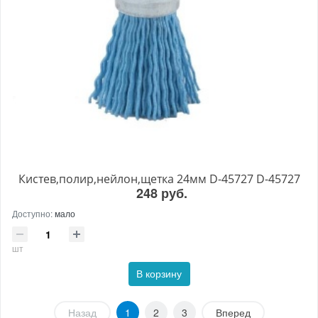
Кистев,полир,нейлон,щетка 24мм D-45727 D-45727
248 руб.
Доступно:
мало
шт
В корзину
Назад
1
2
3
Вперед