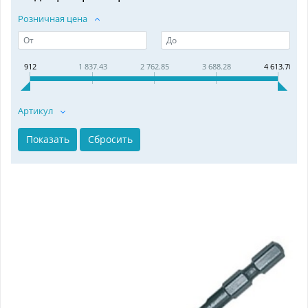
Розничная цена
912
1 837.43
2 762.85
3 688.28
4 613.70
Артикул