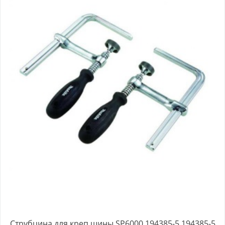
Струбцина для креп,шины SP6000 194385-5 194385-5