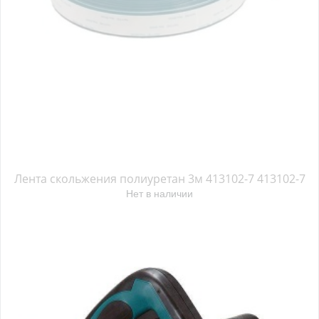
Лента скольжения полиуретан 3м 413102-7 413102-7
Нет в наличии