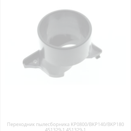
Переходник пылесборника KP0800/BKP140/BKP180
451329-1 451329-1