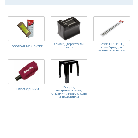
Ключи, держатели,
Ножи HSS и TC,
Доводочные бруски
Биты
калибры для
установки ножа
Упоры,
Пылесборники
направляющие,
ограничители, столы
и подставки