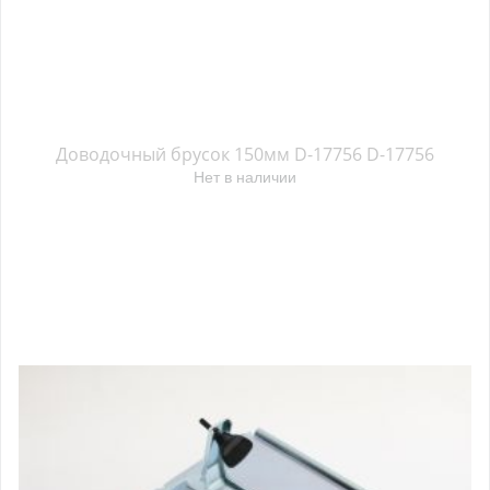
Доводочный брусок 150мм D-17756 D-17756
Нет в наличии