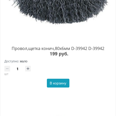
Провол,щетка конич,80х6мм D-39942 D-39942
199 руб.
Доступно:
мало
шт
В корзину