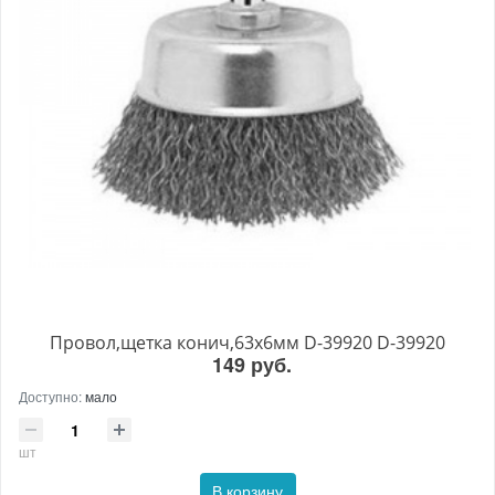
Провол,щетка конич,63х6мм D-39920 D-39920
149 руб.
Доступно:
мало
шт
В корзину