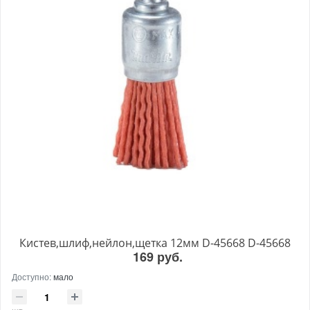
Кистев,шлиф,нейлон,щетка 12мм D-45668 D-45668
169 руб.
Доступно:
мало