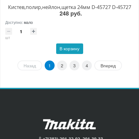
Кистев,полир,нейлон,щетка 24мм D-45727 D-45727
248 руб.
Доступно:
мало
шт
В корзину
Назад
1
2
3
4
Вперед
+7(383) 201-32-02, 201-30-33