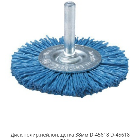
Диск,полир,нейлон,щетка 38мм D-45618 D-45618