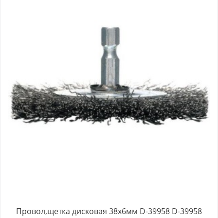
Провол,щетка дисковая 38х6мм D-39958 D-39958