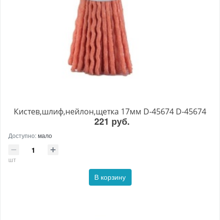
Кистев,шлиф,нейлон,щетка 17мм D-45674 D-45674
221 руб.
Доступно:
мало
шт
В корзину