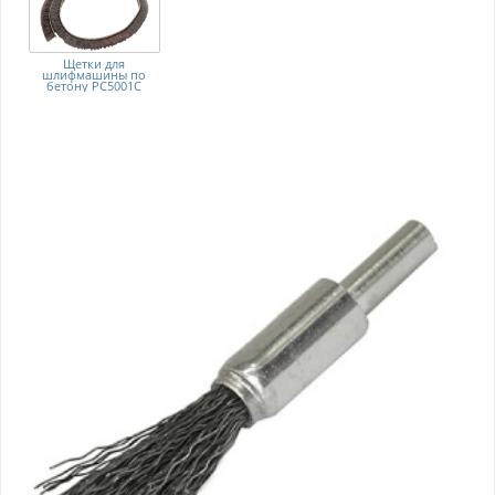
Щетки для
шлифмашины по
бетону PC5001C