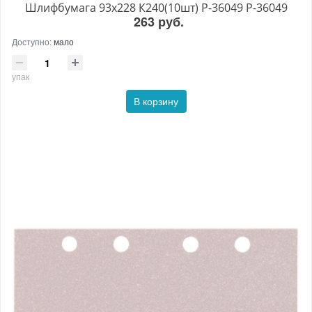
Шлифбумага 93x228 К240(10шт) P-36049 P-36049
263 руб.
Доступно:
мало
упак
В корзину