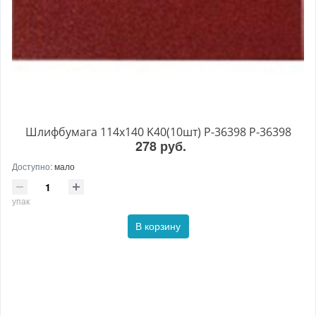
Шлифбумага 114х140 K40(10шт) P-36398 P-36398
278 руб.
Доступно:
мало
упак
В корзину