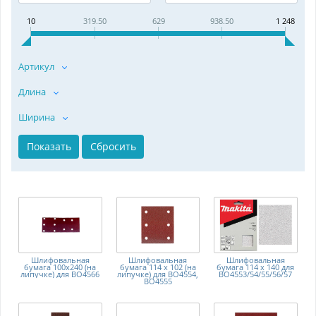
10
319.50
629
938.50
1 248
Артикул
Длина
Ширина
Шлифовальная
Шлифовальная
Шлифовальная
бумага 100х240 (на
бумага 114 х 102 (на
бумага 114 х 140 для
липучке) для BO4566
липучке) для BO4554,
BO4553/54/55/56/57
BO4555