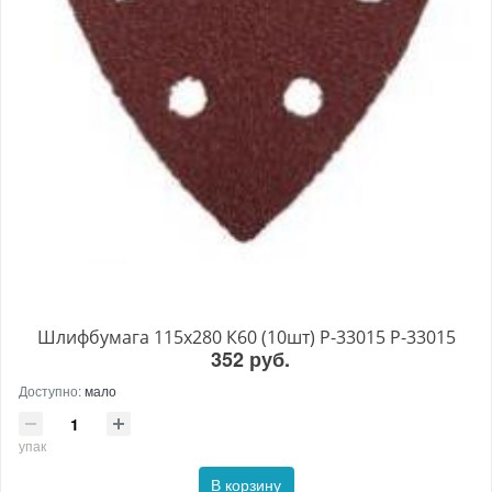
Шлифбумага 115х280 К60 (10шт) P-33015 P-33015
352 руб.
Доступно:
мало
упак
В корзину