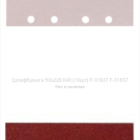
Шлифбумага 93x228 K40 (10шт) P-31837 P-31837
Нет в наличии