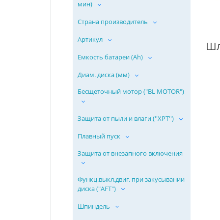
мин)
Страна производитель
Артикул
Емкость батареи (Ah)
Диам. диска (мм)
Бесщеточный мотор ("BL MOTOR")
Защита от пыли и влаги (''ХPT'')
Плавный пуск
Защита от внезапного включения
Функц.выкл.двиг. при закусывании
диска ("AFT")
Шпиндель