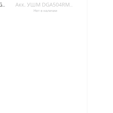
Шлифмашина угл DGA700Z DGA700Z
Акк. УШМ DGA504RME DGA504RME
Нет в наличии