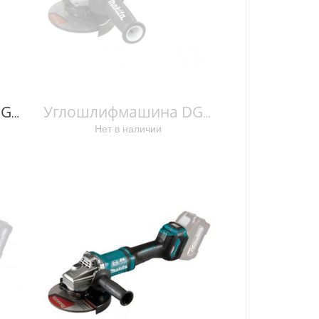
Углошлифмашина DGA504Z аккумуляторная (18V / без АКБ и ЗУ / Коробка), MAKITA, арт: DGA504Z DGA504Z DGA504Z
Углошлифмашина DGA508Z аккумуляторная (18V / без АКБ и ЗУ / Клавиша / Коробка), MAKITA, Makita, арт: DGA508Z DGA508Z DGA508Z
Нет в наличии