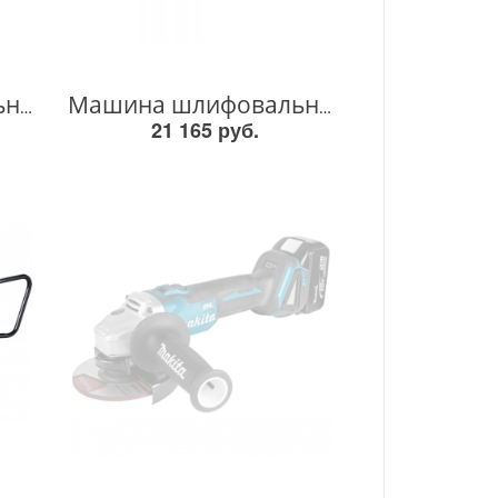
Машина шлифовальная угловая аккум. XGT BL 40В, 150 мм, 8500 об/мин, слайдер GA035GZ GA035GZ
Машина шлифовальная угловая аккум. XGT BL 40В, 180 мм, 7800 об/мин, клавиша GA037GZ GA037GZ
21 165 руб.