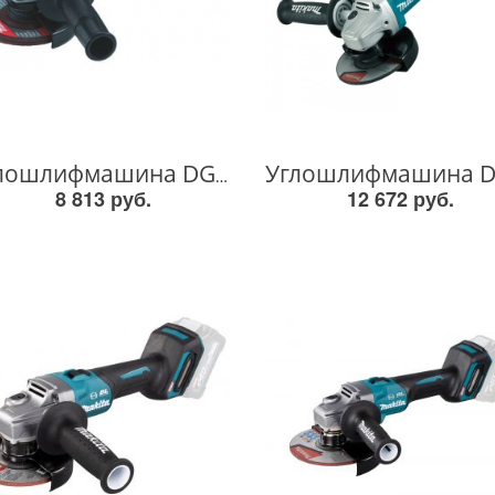
Углошлифмашина DGA452Z аккумуляторная (18V / без АКБ и ЗУ / 115 мм / Коробка), MAKITA, арт: DGA452Z DGA452Z DGA452Z
8 813 руб.
12 672 руб.