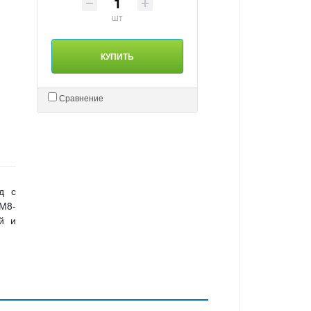
шт
КУПИТЬ
Сравнение
д с
 М8-
й и