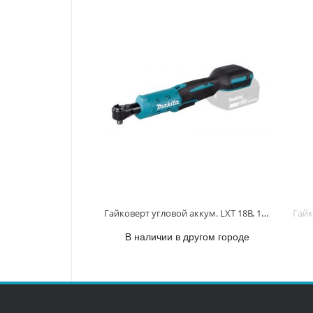
Гайковерт угловой аккум. LXT 18В, 1/4" и 3/8", 47,5 Нм DWR180Z DWR180Z
В наличии в другом городе