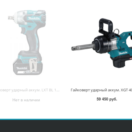
Гайковерт ударный аккум. LXT BL 18В, 1/2", 280Нм (1х5.0Ач, з/у, кейс) DTW285RTK DTW285RTK
59 450 руб.
Нет в наличии