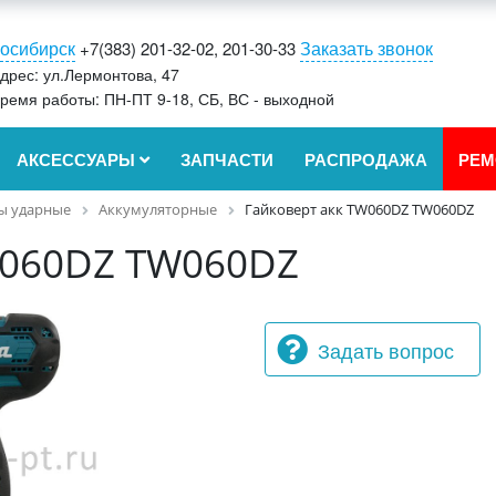
осибирск
Заказать звонок
+7(383) 201-32-02, 201-30-33
дрес: ул.Лермонтова, 47
ремя работы: ПН-ПТ 9-18, СБ, ВС - выходной
АКСЕССУАРЫ
ЗАПЧАСТИ
РАСПРОДАЖА
РЕМ
ы ударные
Аккумуляторные
Гайковерт акк TW060DZ TW060DZ
W060DZ TW060DZ
Задать вопрос