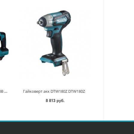
Гайковерт ударный аккум. XGT 40В BL XPT, 1", 3150Нм, привод 163мм TW010GZ TW010GZ
Гайковерт акк DTW180Z DTW180Z
8 813 руб.