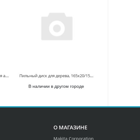
Пильный диск универсальный для алюминия/дерева/пластика, 185x30x2.2/1.4x60T D-81321 D-81321
Пильный диск для дерева, 165x20/15.88x1.8/1.2x16T D-81050 D-81050
В наличии в другом городе
О МАГАЗИНЕ
Makita Corporation