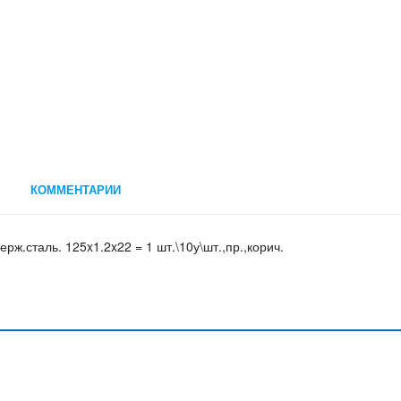
КОММЕНТАРИИ
рж.сталь. 125x1.2x22 = 1 шт.\10у\шт.,пр.,корич.