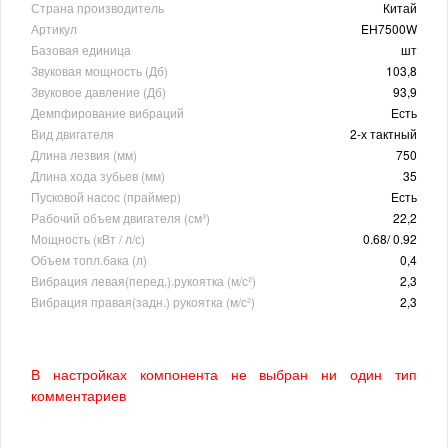
Страна производитель
Китай
Артикул
EH7500W
Базовая единица
шт
Звуковая мощность (Дб)
103,8
Звуковое давление (Дб)
93,9
Демпфирование вибраций
Есть
Вид двигателя
2-х тактный
Длина лезвия (мм)
750
Длина хода зубьев (мм)
35
Пусковой насос (праймер)
Есть
Рабочий объем двигателя (см³)
22,2
Мощность (кВт / л/с)
0.68/ 0.92
Объем топл.бака (л)
0,4
Вибрация левая(перед.).рукоятка (м/с²)
2,3
Вибрация правая(задн.) рукоятка (м/с²)
2,3
В настройках компонента не выбран ни один тип
комментариев