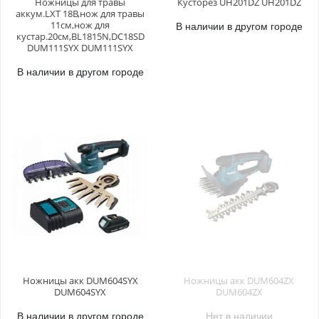
Ножницы для травы
Кусторез UH201DZ UH201DZ
аккум.LXT 18В,нож для травы
11см,нож для
В наличии в другом городе
кустар.20см,BL1815N,DC18SD
DUM111SYX DUM111SYX
В наличии в другом городе
Ножницы акк DUM604SYX
Ножницы акк DUM604ZX
DUM604SYX
DUM604ZX
В наличии в другом городе
Нет в наличии