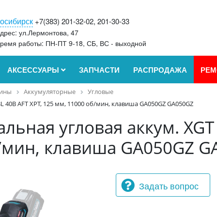
осибирск
+7(383) 201-32-02, 201-30-33
дрес: ул.Лермонтова, 47
ремя работы: ПН-ПТ 9-18, СБ, ВС - выходной
АКСЕССУАРЫ
ЗАПЧАСТИ
РАСПРОДАЖА
РЕМ
ины
Аккумуляторные
Угловые
 40В AFT XPT, 125 мм, 11000 об/мин, клавиша GA050GZ GA050GZ
ная угловая аккум. XGT B
б/мин, клавиша GA050GZ G
Задать вопрос