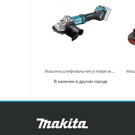
Машина шлифовальная угловая аккум. XGT BL 40В, 230 мм, 6600 об/мин, клавиша GA038GZ GA038GZ
В наличии в другом городе