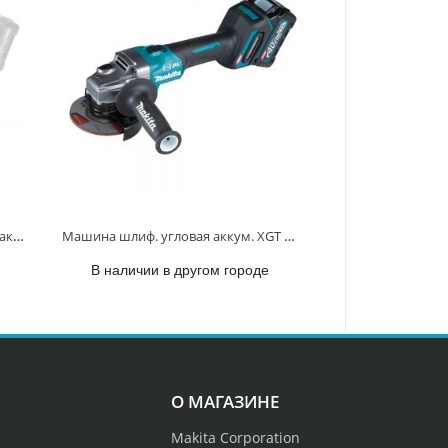
Машина шлифовальная угловая аккум. XGT BL 40В, 150 мм, 8500 об/мин, слайдер GA035GZ GA035GZ
Машина шлиф. угловая аккум. XGT BL 40В, 115 мм, 8500 об/м, слайд. (2x4.0Ач,DC40RA,Makpac4) GA004GM201 GA004GM201
В наличии в другом городе
О МАГАЗИНЕ
Makita Corporation