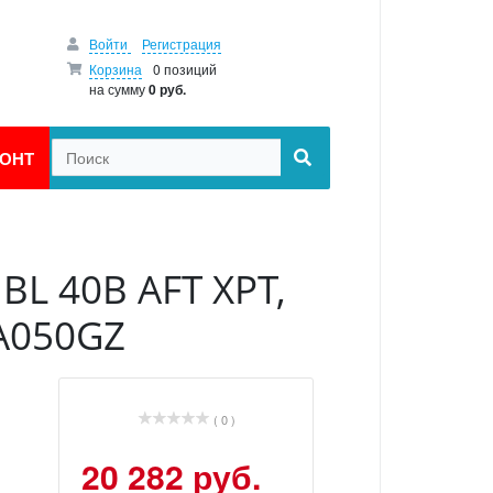
Войти
Регистрация
Корзина
0 позиций
на сумму
0 руб.
ОНТ
L 40В AFT XPT,
A050GZ
( 0 )
20 282 руб.