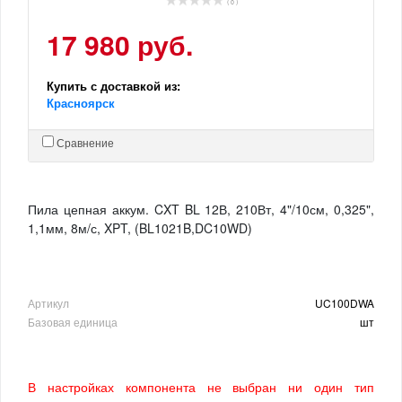
( 0 )
17 980 руб.
Купить с доставкой из:
Красноярск
Сравнение
Пила цепная аккум. CXT BL 12В, 210Вт, 4"/10см, 0,325",
1,1мм, 8м/с, XPT, (BL1021B,DC10WD)
Артикул
UC100DWA
Базовая единица
шт
В настройках компонента не выбран ни один тип