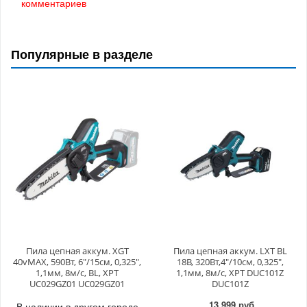
комментариев
Популярные в разделе
Пила цепная аккум. XGT
Пила цепная аккум. LXT BL
40vMAX, 590Вт, 6"/15см, 0,325",
18В, 320Вт,4"/10см, 0,325",
1,1мм, 8м/с, BL, XPT
1,1мм, 8м/с, XPT DUC101Z
UC029GZ01 UC029GZ01
DUC101Z
13 999 руб.
В наличии в другом городе