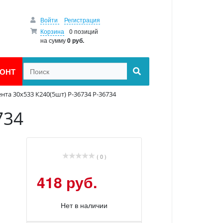
Войти
Регистрация
Корзина
0 позиций
на сумму
0 руб.
ОНТ
нта 30х533 К240(5шт) P-36734 P-36734
734
( 0 )
418 руб.
Нет в наличии