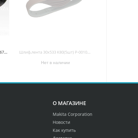
Шлиф,лента 30х533 К120(5шт) P-36712 P-36712
Шлиф,лента 30х533 К80(5шт) P-00103 P-00103
Нет в наличии
О МАГАЗИНЕ
Makita Corporation
Новости
Как купить