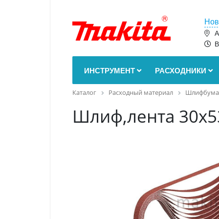
Нов
А
В
ИНСТРУМЕНТ
РАСХОДНИКИ
Каталог
Расходный материал
Шлифбума
Шлиф,лента 30х53