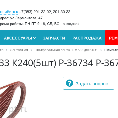
осибирск
+7(383) 201-32-02, 201-30-33
дрес: ул.Лермонтова, 47
ремя работы: ПН-ПТ 9-18, СБ, ВС - выходной
АКСЕССУАРЫ
ЗАПЧАСТИ
РАСПРОДАЖА
РЕМ
га
Ленточная
Шлифовальная лента 30 х 533 для 9031
Шлиф,ле
3 К240(5шт) P-36734 P-36
Задать вопрос