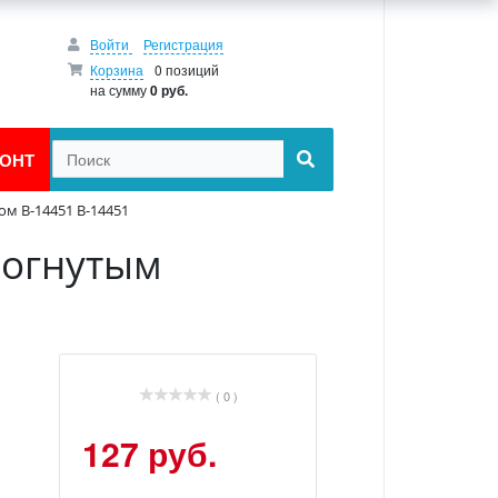
Войти
Регистрация
Корзина
0 позиций
на сумму
0 руб.
ОНТ
ом B-14451 B-14451
вогнутым
( 0 )
127 руб.