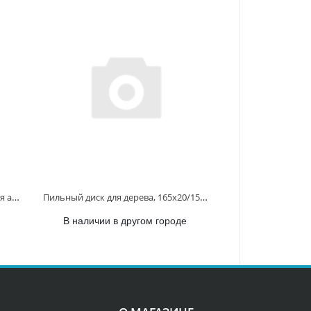
Пильный диск универсальный для алюминия/дерева/пластика, 185x30x2.2/1.4x60T D-81321 D-81321
Пильный диск для дерева, 165x20/15.88x1.8/1.2x16T D-81050 D-81050
В наличии в другом городе